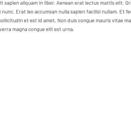
t sapien aliquam in liber. Aenean erat lectus mattis elit. G
ci nunc. Erat leo accumsan nulla sapien facilisi nullam. Et fe
 sollicitudin et est id amet. Non duis congue mauris vita
iverra magna congue elit est urna.