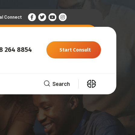
al Connect
58 264 8854
Start Consult
Search