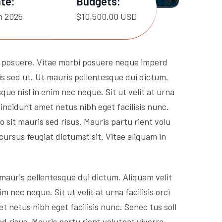
te:
Budgets:
h 2025
$10,500.00 USD
s posuere. Vitae morbi posuere neque imperd
is sed ut. Ut mauris pellentesque dui dictum.
que nisl in enim nec neque. Sit ut velit at urna
 tincidunt amet netus nibh eget facilisis nunc.
sit mauris sed risus. Mauris partu rient volu
cursus feugiat dictumst sit. Vitae aliquam in
 mauris pellentesque dui dictum. Aliquam velit
 nec neque. Sit ut velit at urna facilisis orci
et netus nibh eget facilisis nunc. Senec tus soll
 risus. Mauris partu rient volutpat viverra