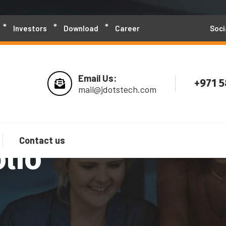
Investors
Download
Career
Soci
Email Us:
+971 
mail@jdotstech.com
Contact us
olio