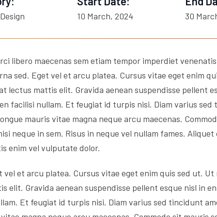
ry:
Start Date:
End Da
 Design
10 March, 2024
30 Marc
orci libero maecenas sem etiam tempor imperdiet venenati
rna sed. Eget vel et arcu platea. Cursus vitae eget enim qu
at lectus mattis elit. Gravida aenean suspendisse pellent es
en facilisi nullam. Et feugiat id turpis nisi. Diam varius sed
s congue mauris vitae magna neque arcu maecenas. Commodo 
nisi neque in sem. Risus in neque vel nullam fames. Aliquet 
tis enim vel vulputate dolor.
 vel et arcu platea. Cursus vitae eget enim quis sed ut. Ut
s elit. Gravida aenean suspendisse pellent esque nisl in enim
llam. Et feugiat id turpis nisi. Diam varius sed tincidunt am
s vitae magna neque arcu maecenas. Commodo sit mauris sed